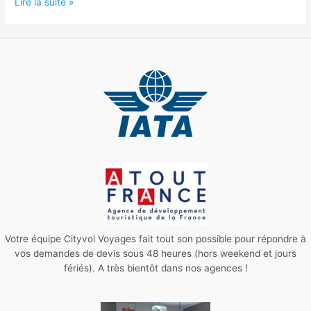
Top
Lire la suite »
3
des
lieux
à
visiter
au
Maghreb
Votre équipe Cityvol Voyages fait tout son possible pour répondre à
vos demandes de devis sous 48 heures (hors weekend et jours
fériés). A très bientôt dans nos agences !