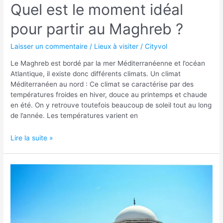
Quel est le moment idéal
pour partir au Maghreb ?
Laisser un commentaire
/
Lieux à visiter
/
Cityvol
Le Maghreb est bordé par la mer Méditerranéenne et l’océan
Atlantique, il existe donc différents climats. Un climat
Méditerranéen au nord : Ce climat se caractérise par des
températures froides en hiver, douce au printemps et chaude
en été. On y retrouve toutefois beaucoup de soleil tout au long
de l’année. Les températures varient en
Quel
Lire la suite »
est
le
moment
idéal
pour
partir
au
Maghreb