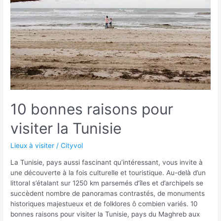
à
ne
pas
manquer
10 bonnes raisons pour
visiter la Tunisie
Lieux à visiter
/
Cityvol
La Tunisie, pays aussi fascinant qu’intéressant, vous invite à
une découverte à la fois culturelle et touristique. Au-delà d’un
littoral s’étalant sur 1250 km parsemés d’îles et d’archipels se
succèdent nombre de panoramas contrastés, de monuments
historiques majestueux et de folklores ô combien variés. 10
bonnes raisons pour visiter la Tunisie, pays du Maghreb aux