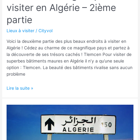
visiter en Algérie – 2ième
partie
Lieux à visiter
/
Cityvol
Voici la deuxième partie des plus beaux endroits à visiter en
Algérie ! Cédez au charme de ce magnifique pays et partez à
la découverte de ses trésors cachés ! Tlemcen Pour visiter de
superbes bâtiments maures en Algérie il n’y a qu’une seule
option : Tlemcen. La beauté des bâtiments rivalise sans aucun
problème
10
Lire la suite »
endroits
magnifiques
à
visiter
en
Algérie
–