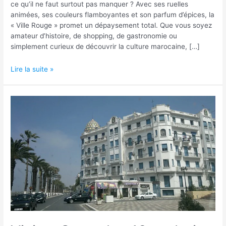
ce qu’il ne faut surtout pas manquer ? Avec ses ruelles
animées, ses couleurs flamboyantes et son parfum d’épices, la
« Ville Rouge » promet un dépaysement total. Que vous soyez
amateur d’histoire, de shopping, de gastronomie ou
simplement curieux de découvrir la culture marocaine, […]
5
Lire la suite »
choses
à
voir
absolument
lors
de
votre
voyage
à
Marrakech